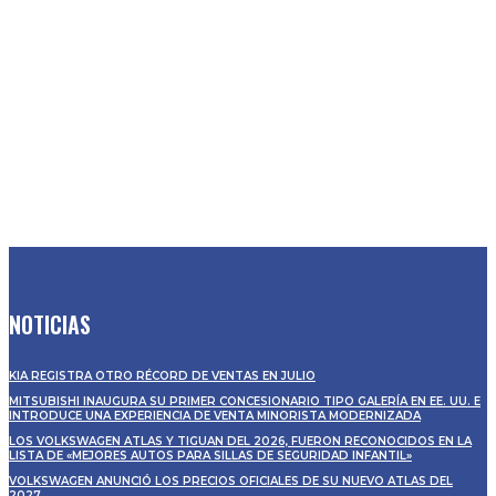
NOTICIAS
KIA REGISTRA OTRO RÉCORD DE VENTAS EN JULIO
MITSUBISHI INAUGURA SU PRIMER CONCESIONARIO TIPO GALERÍA EN EE. UU. E
INTRODUCE UNA EXPERIENCIA DE VENTA MINORISTA MODERNIZADA
LOS VOLKSWAGEN ATLAS Y TIGUAN DEL 2026, FUERON RECONOCIDOS EN LA
LISTA DE «MEJORES AUTOS PARA SILLAS DE SEGURIDAD INFANTIL»
VOLKSWAGEN ANUNCIÓ LOS PRECIOS OFICIALES DE SU NUEVO ATLAS DEL
2027