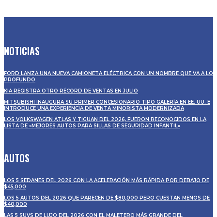
NOTICIAS
FORD LANZA UNA NUEVA CAMIONETA ELÉCTRICA CON UN NOMBRE QUE VA A LO
PROFUNDO
KIA REGISTRA OTRO RÉCORD DE VENTAS EN JULIO
MITSUBISHI INAUGURA SU PRIMER CONCESIONARIO TIPO GALERÍA EN EE. UU. E
INTRODUCE UNA EXPERIENCIA DE VENTA MINORISTA MODERNIZADA
LOS VOLKSWAGEN ATLAS Y TIGUAN DEL 2026, FUERON RECONOCIDOS EN LA
LISTA DE «MEJORES AUTOS PARA SILLAS DE SEGURIDAD INFANTIL»
AUTOS
LOS 5 SEDANES DEL 2026 CON LA ACELERACIÓN MÁS RÁPIDA POR DEBAJO DE
$45,000
LOS 5 AUTOS DEL 2026 QUE PARECEN DE $80,000 PERO CUESTAN MENOS DE
$40,000
LAS 5 SUVS DE LUJO DEL 2026 CON EL MALETERO MÁS GRANDE DEL