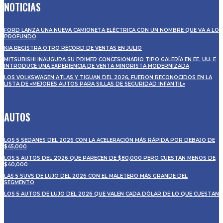
NOTICIAS
FORD LANZA UNA NUEVA CAMIONETA ELÉCTRICA CON UN NOMBRE QUE VA A LO
PROFUNDO
KIA REGISTRA OTRO RÉCORD DE VENTAS EN JULIO
MITSUBISHI INAUGURA SU PRIMER CONCESIONARIO TIPO GALERÍA EN EE. UU. E
INTRODUCE UNA EXPERIENCIA DE VENTA MINORISTA MODERNIZADA
LOS VOLKSWAGEN ATLAS Y TIGUAN DEL 2026, FUERON RECONOCIDOS EN LA
LISTA DE «MEJORES AUTOS PARA SILLAS DE SEGURIDAD INFANTIL»
AUTOS
LOS 5 SEDANES DEL 2026 CON LA ACELERACIÓN MÁS RÁPIDA POR DEBAJO DE
$45,000
LOS 5 AUTOS DEL 2026 QUE PARECEN DE $80,000 PERO CUESTAN MENOS DE
$40,000
LAS 5 SUVS DE LUJO DEL 2026 CON EL MALETERO MÁS GRANDE DEL
SEGMENTO
LOS 5 AUTOS DE LUJO DEL 2026 QUE VALEN CADA DÓLAR DE LO QUE CUESTAN