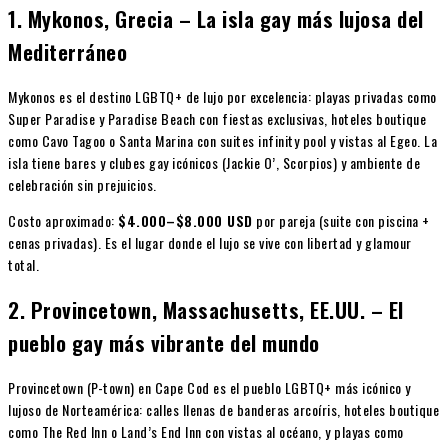
1. Mykonos, Grecia – La isla gay más lujosa del
Mediterráneo
Mykonos es el destino LGBTQ+ de lujo por excelencia: playas privadas como
Super Paradise y Paradise Beach con fiestas exclusivas, hoteles boutique
como Cavo Tagoo o Santa Marina con suites infinity pool y vistas al Egeo. La
isla tiene bares y clubes gay icónicos (Jackie O’, Scorpios) y ambiente de
celebración sin prejuicios.
Costo aproximado:
$4.000–$8.000 USD
por pareja (suite con piscina +
cenas privadas). Es el lugar donde el lujo se vive con libertad y glamour
total.
2. Provincetown, Massachusetts, EE.UU. – El
pueblo gay más vibrante del mundo
Provincetown (P-town) en Cape Cod es el pueblo LGBTQ+ más icónico y
lujoso de Norteamérica: calles llenas de banderas arcoíris, hoteles boutique
como The Red Inn o Land’s End Inn con vistas al océano, y playas como